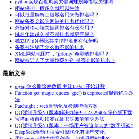
python实现百度凤巢关键词规划师提取关键词
闭站保护一般多久就可以生效
可以批量解析二级域名用来做排名吗？
网站备案会影响网站的排名优化吗？
外链对移动端关键词排名有没有用？
域名年龄越久是不是排名就更容易？
独立IP服务器比共享IP排名更有优势吗
备案被注销了怎么做不影响排名
XML网站地图中，“priority”会影响排名吗？
网站被导入了大量垃圾外链 是否会影响排名？
最新文章
mysql怎么删除表数据 并让ID从1开始计数
Function get_magic_quotes_gpc() is deprecated报错解决办
法
Patchright：web自动化反检测增强方案
QQ强制升级NT版本解决办法 9.7.23.29406.绿色版下载
宝塔面板自动续签ssl证书失败的解决办法
QQ强制升级NT版本：一场用户被迫参与的”数字绑架”
DeepSeek驱动下搜索引擎优化有哪些变化
用DeepSeek助力内容创作，AI提升网站排名