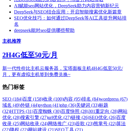
AI赋能seo网站优化，DeepSeek助力内容营销新纪元
DeepSeek与SEO结合应用：开启智能搜索优化新篇章
SEO优化技巧：如何通过DeepSeek等AI工具提升网站排
名
deepseek能对seo提供哪些帮助
主机推荐
2H4G低至50元/月
新一代性价比主机云服务器，宝塔面板主机4H4G低至50元/
月，更有虚拟主机签到免费兑换~
热门标签
SEO (184)
百度 (158)
收录 (100)
内容 (95)
排名 (84)
wordpress (67)
域名 (49)
外链 (44)
python (41)
php (36)
关键词 (33)
标题
(32)
HTTPS (31)
百度蜘蛛 (30)
百度快照 (28)
301重定向 (28)
网站
优化 (28)
搜索引擎 (27)
url优化 (27)
链接 (26)
SEO优化 (26)
百度
收录 (25)
网站收录 (24)
网络推广 (23)
谷歌 (23)
熊掌号 (22)
算法
(22)
降权 (22)
网站建设 (21)
SEO工具 (21)