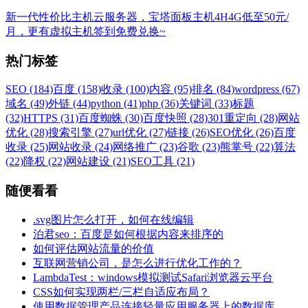
新一代性价比主机云服务器，宝塔面板主机4H4G低至50元/
月，更有虚拟主机签到免费兑换~
热门标签
SEO (184)
百度 (158)
收录 (100)
内容 (95)
排名 (84)
wordpress (67)
域名 (49)
外链 (44)
python (41)
php (36)
关键词 (33)
标题
(32)
HTTPS (31)
百度蜘蛛 (30)
百度快照 (28)
301重定向 (28)
网站
优化 (28)
搜索引擎 (27)
url优化 (27)
链接 (26)
SEO优化 (26)
百度
收录 (25)
网站收录 (24)
网络推广 (23)
谷歌 (23)
熊掌号 (22)
算法
(22)
降权 (22)
网站建设 (21)
SEO工具 (21)
随便看看
.svg图片怎么打开，如何在线编辑
泊君seo：百度是如何根据内容来排序的
如何评估网站流量的价值
互联网营销公司，是怎么进行优化工作的？
LambdaTest：windows模拟测试Safari浏览器云平台
CSS如何实现两栏/三栏自适应布局？
使用数据管理产品连接轻量应用服务器上的数据库