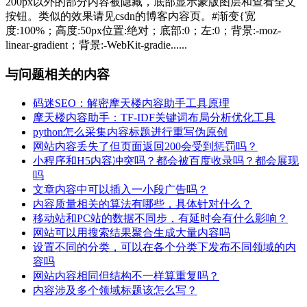
200px以外的部分内容被隐藏，底部显示蒙版图层和查看全文
按钮。类似的效果请见csdn的博客内容页。#渐变{宽
度:100%；高度:50px位置:绝对；底部:0；左:0；背景:-moz-
linear-gradient；背景:-WebKit-gradie......
与问题相关的内容
码迷SEO：解密摩天楼内容助手工具原理
摩天楼内容助手：TF-IDF关键词布局分析优化工具
python怎么采集内容标题进行重写伪原创
网站内容丢失了但页面返回200会受到惩罚吗？
小程序和H5内容冲突吗？都会被百度收录吗？都会展现
吗
文章内容中可以插入一小段广告吗？
内容质量相关的算法有哪些，具体针对什么？
移动站和PC站的数据不同步，有延时会有什么影响？
网站可以用搜索结果聚合生成大量内容吗
设置不同的分类，可以在各个分类下发布不同领域的内
容吗
网站内容相同但结构不一样算重复吗？
内容涉及多个领域标题该怎么写？