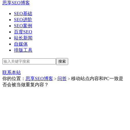
思享SEO博客
SEO基础
SEO进阶
SEO案例
百度SEO
站长新闻
自媒体
排版工具
联系本站
你的位置：
思享SEO博客
问答
移动站点内容和PC一致是
>
>
否会被当做重复内容？