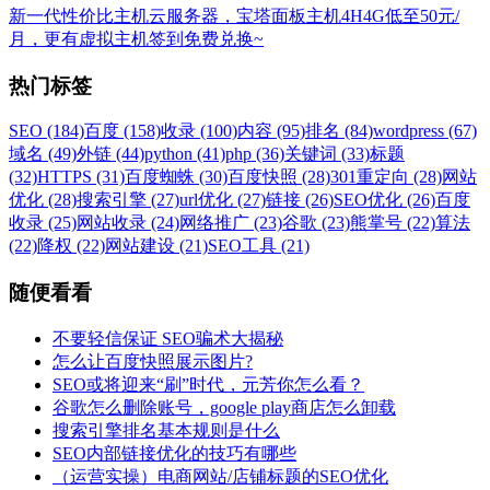
新一代性价比主机云服务器，宝塔面板主机4H4G低至50元/
月，更有虚拟主机签到免费兑换~
热门标签
SEO (184)
百度 (158)
收录 (100)
内容 (95)
排名 (84)
wordpress (67)
域名 (49)
外链 (44)
python (41)
php (36)
关键词 (33)
标题
(32)
HTTPS (31)
百度蜘蛛 (30)
百度快照 (28)
301重定向 (28)
网站
优化 (28)
搜索引擎 (27)
url优化 (27)
链接 (26)
SEO优化 (26)
百度
收录 (25)
网站收录 (24)
网络推广 (23)
谷歌 (23)
熊掌号 (22)
算法
(22)
降权 (22)
网站建设 (21)
SEO工具 (21)
随便看看
不要轻信保证 SEO骗术大揭秘
怎么让百度快照展示图片?
SEO或将迎来“刷”时代，元芳你怎么看？
谷歌怎么删除账号，google play商店怎么卸载
搜索引擎排名基本规则是什么
SEO内部链接优化的技巧有哪些
（运营实操）电商网站/店铺标题的SEO优化