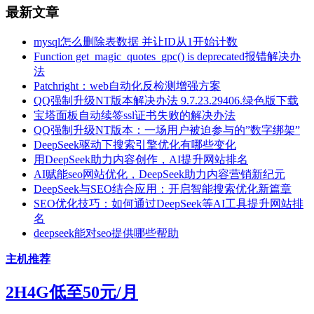
最新文章
mysql怎么删除表数据 并让ID从1开始计数
Function get_magic_quotes_gpc() is deprecated报错解决办
法
Patchright：web自动化反检测增强方案
QQ强制升级NT版本解决办法 9.7.23.29406.绿色版下载
宝塔面板自动续签ssl证书失败的解决办法
QQ强制升级NT版本：一场用户被迫参与的”数字绑架”
DeepSeek驱动下搜索引擎优化有哪些变化
用DeepSeek助力内容创作，AI提升网站排名
AI赋能seo网站优化，DeepSeek助力内容营销新纪元
DeepSeek与SEO结合应用：开启智能搜索优化新篇章
SEO优化技巧：如何通过DeepSeek等AI工具提升网站排
名
deepseek能对seo提供哪些帮助
主机推荐
2H4G低至50元/月