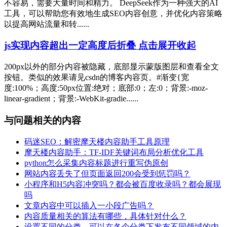
不容易，需要大量时间和精力。 DeepSeek作为一种强大的AI
工具，可以帮助您有效地生成SEO内容创意，并优化内容策略
以提高网站流量和转......
js实现内容超出一定高度后折叠 点击展开收起
200px以外的部分内容被隐藏，底部显示蒙版图层和查看全文
按钮。类似的效果请见csdn的博客内容页。#渐变{宽
度:100%；高度:50px位置:绝对；底部:0；左:0；背景:-moz-
linear-gradient；背景:-WebKit-gradie......
与问题相关的内容
码迷SEO：解密摩天楼内容助手工具原理
摩天楼内容助手：TF-IDF关键词布局分析优化工具
python怎么采集内容标题进行重写伪原创
网站内容丢失了但页面返回200会受到惩罚吗？
小程序和H5内容冲突吗？都会被百度收录吗？都会展现
吗
文章内容中可以插入一小段广告吗？
内容质量相关的算法有哪些，具体针对什么？
设置不同的分类，可以在各个分类下发布不同领域的内