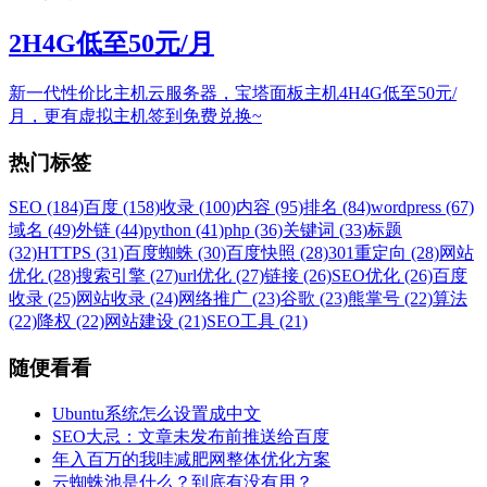
2H4G低至50元/月
新一代性价比主机云服务器，宝塔面板主机4H4G低至50元/
月，更有虚拟主机签到免费兑换~
热门标签
SEO (184)
百度 (158)
收录 (100)
内容 (95)
排名 (84)
wordpress (67)
域名 (49)
外链 (44)
python (41)
php (36)
关键词 (33)
标题
(32)
HTTPS (31)
百度蜘蛛 (30)
百度快照 (28)
301重定向 (28)
网站
优化 (28)
搜索引擎 (27)
url优化 (27)
链接 (26)
SEO优化 (26)
百度
收录 (25)
网站收录 (24)
网络推广 (23)
谷歌 (23)
熊掌号 (22)
算法
(22)
降权 (22)
网站建设 (21)
SEO工具 (21)
随便看看
Ubuntu系统怎么设置成中文
SEO大忌：文章未发布前推送给百度
年入百万的我哇减肥网整体优化方案
云蜘蛛池是什么？到底有没有用？