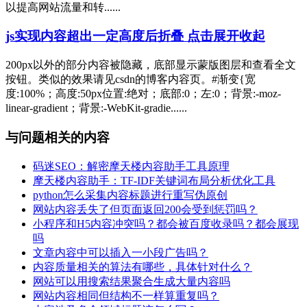
以提高网站流量和转......
js实现内容超出一定高度后折叠 点击展开收起
200px以外的部分内容被隐藏，底部显示蒙版图层和查看全文
按钮。类似的效果请见csdn的博客内容页。#渐变{宽
度:100%；高度:50px位置:绝对；底部:0；左:0；背景:-moz-
linear-gradient；背景:-WebKit-gradie......
与问题相关的内容
码迷SEO：解密摩天楼内容助手工具原理
摩天楼内容助手：TF-IDF关键词布局分析优化工具
python怎么采集内容标题进行重写伪原创
网站内容丢失了但页面返回200会受到惩罚吗？
小程序和H5内容冲突吗？都会被百度收录吗？都会展现
吗
文章内容中可以插入一小段广告吗？
内容质量相关的算法有哪些，具体针对什么？
网站可以用搜索结果聚合生成大量内容吗
网站内容相同但结构不一样算重复吗？