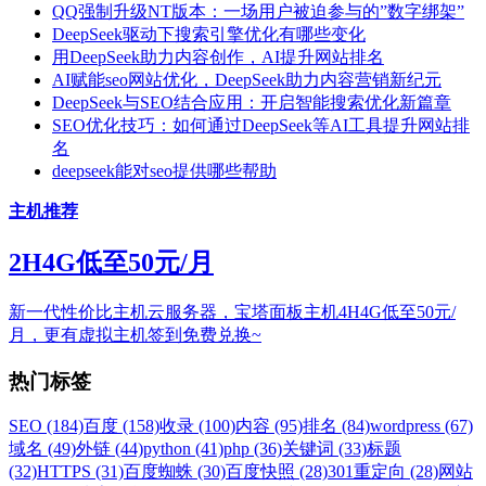
QQ强制升级NT版本：一场用户被迫参与的”数字绑架”
DeepSeek驱动下搜索引擎优化有哪些变化
用DeepSeek助力内容创作，AI提升网站排名
AI赋能seo网站优化，DeepSeek助力内容营销新纪元
DeepSeek与SEO结合应用：开启智能搜索优化新篇章
SEO优化技巧：如何通过DeepSeek等AI工具提升网站排
名
deepseek能对seo提供哪些帮助
主机推荐
2H4G低至50元/月
新一代性价比主机云服务器，宝塔面板主机4H4G低至50元/
月，更有虚拟主机签到免费兑换~
热门标签
SEO (184)
百度 (158)
收录 (100)
内容 (95)
排名 (84)
wordpress (67)
域名 (49)
外链 (44)
python (41)
php (36)
关键词 (33)
标题
(32)
HTTPS (31)
百度蜘蛛 (30)
百度快照 (28)
301重定向 (28)
网站