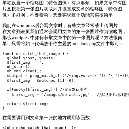
单独设置一个缩略图（特色图像）有点麻烦，如果文章中有图
片直接把第一张图片获取到并设置成文章的缩略图（特色图
像）多好啊，不要着急，想要实现这个功能其实很简单
我们在wordpress后台写文章时，有些文章经常或上传图片，
在文章列表页我们通常会调用文章的第一张图片作为缩略图，
那么wordpress中如何获取文章中的第一张图片呢？方法很简
单，只需将如下代码放于你主题的functions.php文件中即可：
function catch_that_image() {

  global $post, $posts;

  $first_img = '';

  ob_start();

  ob_end_clean();

  $output = preg_match_all('/<img.+src=[\'"]([^\'"]+
  $first_img = $matches [1] [0];

  if(empty($first_img)){ //定义默认图片

    $first_img = "/images/default.jpg";  //默认图片地址
  }

  return $first_img;

}
在需要调用到文章第一张的地方调用该函数：
<?php echo catch_that_image() ?>