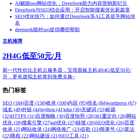
AI赋能seo网站优化，DeepSeek助力内容营销新纪元
DeepSeek与SEO结合应用：开启智能搜索优化新篇章
SEO优化技巧：如何通过DeepSeek等AI工具提升网站排
名
deepseek能对seo提供哪些帮助
主机推荐
2H4G低至50元/月
新一代性价比主机云服务器，宝塔面板主机4H4G低至50元/
月，更有虚拟主机签到免费兑换~
热门标签
SEO (184)
百度 (158)
收录 (100)
内容 (95)
排名 (84)
wordpress (67)
域名 (49)
外链 (44)
python (41)
php (36)
关键词 (33)
标题
(32)
HTTPS (31)
百度蜘蛛 (30)
百度快照 (28)
301重定向 (28)
网站
优化 (28)
搜索引擎 (27)
url优化 (27)
链接 (26)
SEO优化 (26)
百度
收录 (25)
网站收录 (24)
网络推广 (23)
谷歌 (23)
熊掌号 (22)
算法
(22)
降权 (22)
网站建设 (21)
SEO工具 (21)