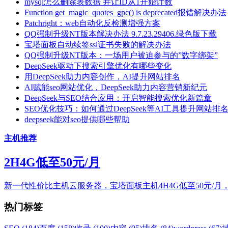
mysql怎么删除表数据 并让ID从1开始计数
Function get_magic_quotes_gpc() is deprecated报错解决办法
Patchright：web自动化反检测增强方案
QQ强制升级NT版本解决办法 9.7.23.29406.绿色版下载
宝塔面板自动续签ssl证书失败的解决办法
QQ强制升级NT版本：一场用户被迫参与的”数字绑架”
DeepSeek驱动下搜索引擎优化有哪些变化
用DeepSeek助力内容创作，AI提升网站排名
AI赋能seo网站优化，DeepSeek助力内容营销新纪元
DeepSeek与SEO结合应用：开启智能搜索优化新篇章
SEO优化技巧：如何通过DeepSeek等AI工具提升网站排
deepseek能对seo提供哪些帮助
主机推荐
2H4G低至50元/月
新一代性价比主机云服务器，宝塔面板主机4H4G低至50元/月
热门标签