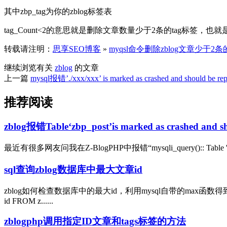
其中zbp_tag为你的zblog标签表
tag_Count<2的意思就是删除文章数量少于2条的tag标
转载请注明：
思享SEO博客
»
myqsl命令删除zblog文章少于2条
继续浏览有关
zblog
的文章
上一篇
mysql报错’./xxx/xxx’ is marked as crashed and should be rep
推荐阅读
zblog报错Table‘zbp_post’is marked as crashed and sh
最近有很多网友问我在Z-BlogPHP中报错“mysqli_query():: Table 'z
sql查询zblog数据库中最大文章id
zblog如何检查数据库中的最大id，利用mysql自带的max函数得到最大
id FROM z......
zblogphp调用指定ID文章和tags标签的方法