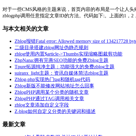
对于一些CMS风格的主题来说，首页内容的布局是一个让人头疼
zblogphp调用任意指定文章ID的方法。代码如下:。上面的1，2，3，
与本文相关的文章
Zblog报错Fatal error: Allowed memory size of 134217728 bytes 
二级目录搭建zblog网址伪静态规则
zblog使用内置$article->Thumbs实现缩略图裁剪功能
ZbpNana:拥有完善SEO功能的免费Zblog主题
Tpure拓源纯净主题：功能强大的免费zblog主题
suiranx_light主题：资讯自媒体简洁zblog主题
Zblog-php实现热门tag和随机tag代码
Zblog新版不能修改网站地址怎么回事
ZblogPHP调用某个分类的随机文章
ZblogPHP通过TAG调用相关文章
zblog文章添加自定义字段
Z-blog如何自定义分类的关键词和描述
最新文章