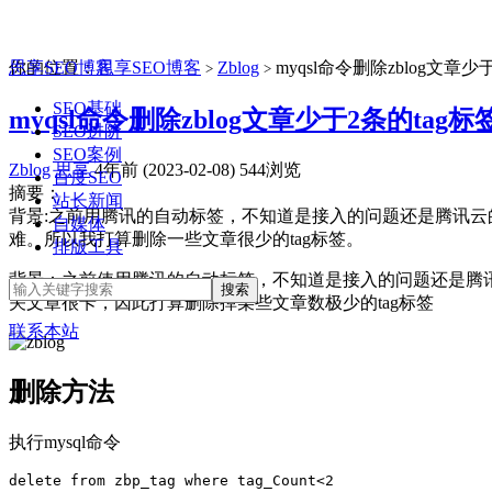
思享SEO博客
你的位置：
思享SEO博客
Zblog
myqsl命令删除zblog文章少
>
>
SEO基础
myqsl命令删除zblog文章少于2条的tag标
SEO进阶
SEO案例
Zblog
思享
4年前 (2023-02-08)
544浏览
百度SEO
摘要：
站长新闻
背景:之前用腾讯的自动标签，不知道是接入的问题还是腾讯云
自媒体
难。所以我打算删除一些文章很少的tag标签。
排版工具
背景：之前使用腾讯的自动标签，不知道是接入的问题还是腾
关文章很卡，因此打算删除掉某些文章数极少的tag标签
联系本站
删除方法
执行mysql命令
delete from zbp_tag where tag_Count<2