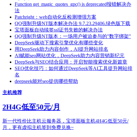
Function get_magic_quotes_gpc() is deprecated报错解决办
法
Patchright：web自动化反检测增强方案
QQ强制升级NT版本解决办法 9.7.23.29406.绿色版下载
宝塔面板自动续签ssl证书失败的解决办法
QQ强制升级NT版本：一场用户被迫参与的”数字绑架”
DeepSeek驱动下搜索引擎优化有哪些变化
用DeepSeek助力内容创作，AI提升网站排名
AI赋能seo网站优化，DeepSeek助力内容营销新纪元
DeepSeek与SEO结合应用：开启智能搜索优化新篇章
SEO优化技巧：如何通过DeepSeek等AI工具提升网站排
名
deepseek能对seo提供哪些帮助
主机推荐
2H4G低至50元/月
新一代性价比主机云服务器，宝塔面板主机4H4G低至50元/
月，更有虚拟主机签到免费兑换~