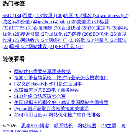
热门标签
SEO (184)
百度 (158)
收录 (100)
内容 (95)
排名 (84)
wordpress (67)
域名 (49)
外链 (44)
python (41)
php (36)
关键词 (33)
标题
(32)
HTTPS (31)
百度蜘蛛 (30)
百度快照 (28)
301重定向 (28)
网站
优化 (28)
搜索引擎 (27)
url优化 (27)
链接 (26)
SEO优化 (26)
百度
收录 (25)
网站收录 (24)
网络推广 (23)
谷歌 (23)
熊掌号 (22)
算法
(22)
降权 (22)
网站建设 (21)
SEO工具 (21)
随便看看
网站优化需要分享哪些数据
搜索引擎营销策略：旅游行业该怎么搜索推广
li定义的class不起作用是怎么回事
应该如何运营B2B电子商务网站
SEO年终总结应该怎么写
美国虚拟主机哪个好？稳定美国网站空间推荐
Python循环获取百度相关搜索关键词
如何利用百度seo网站优化推广软件做排名
© 2026
思享SEO博客
联系站长
网站地图
D8主题
粤
ICP备16006682号-1