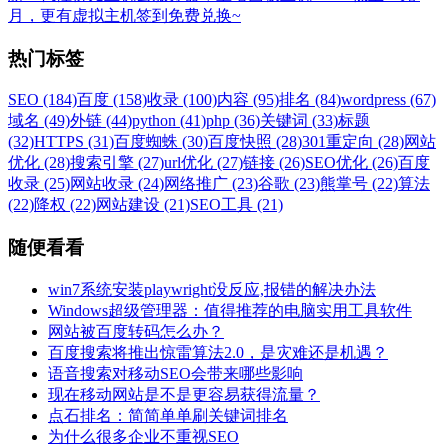
月，更有虚拟主机签到免费兑换~
热门标签
SEO (184)
百度 (158)
收录 (100)
内容 (95)
排名 (84)
wordpress (67)
域名 (49)
外链 (44)
python (41)
php (36)
关键词 (33)
标题
(32)
HTTPS (31)
百度蜘蛛 (30)
百度快照 (28)
301重定向 (28)
网站
优化 (28)
搜索引擎 (27)
url优化 (27)
链接 (26)
SEO优化 (26)
百度
收录 (25)
网站收录 (24)
网络推广 (23)
谷歌 (23)
熊掌号 (22)
算法
(22)
降权 (22)
网站建设 (21)
SEO工具 (21)
随便看看
win7系统安装playwright没反应,报错的解决办法
Windows超级管理器：值得推荐的电脑实用工具软件
网站被百度转码怎么办？
百度搜索将推出惊雷算法2.0，是灾难还是机遇？
语音搜索对移动SEO会带来哪些影响
现在移动网站是不是更容易获得流量？
点石排名：简简单单刷关键词排名
为什么很多企业不重视SEO