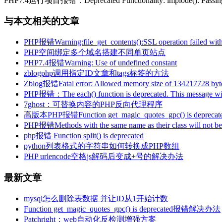
PHP7.4运行项目报错：Deprecated Functionality: implode(): Passi
与本文相关的文章
PHP报错Warning:file_get_contents():SSL operation failed with
PHP空间绑定多个域名搭建不同单页站点
PHP7.4报错Warning: Use of undefined constant
zblogphp调用指定ID文章和tags标签的方法
Zblog报错Fatal error: Allowed memory size of 134217728 bytes 
PHP报错：The each() function is deprecated. This message will
7ghost：可替换内容的PHP反向代理程序
高版本PHP报错Function get_magic_quotes_gpc() is deprecat
PHP报错Methods with the same name as their class will not be c
php报错 Function split() is deprecated
python列表格式的字符串如何转换成PHP数组
PHP urlencode空格js解码后变成+号的解决办法
最新文章
mysql怎么删除表数据 并让ID从1开始计数
Function get_magic_quotes_gpc() is deprecated报错解决办法
Patchright：web自动化反检测增强方案