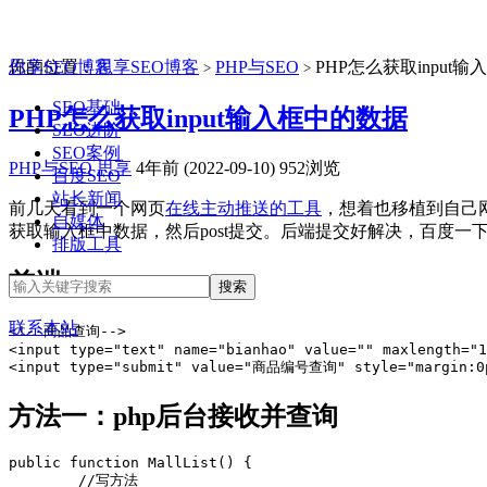
思享SEO博客
你的位置：
思享SEO博客
PHP与SEO
PHP怎么获取input
>
>
SEO基础
PHP怎么获取input输入框中的数据
SEO进阶
SEO案例
PHP与SEO
思享
4年前 (2022-09-10)
952浏览
百度SEO
站长新闻
前几天看到一个网页
在线主动推送的工具
，想着也移植到自己
自媒体
获取输入框中数据，然后post提交。后端提交好解决，百度
排版工具
前端
联系本站
<!--商品查询-->

<input type="text" name="bianhao" value="" maxlength="1
<input type="submit" value="商品编号查询" style="margin:0px
方法一：php后台接收并查询
public function MallList() {

	//写方法
