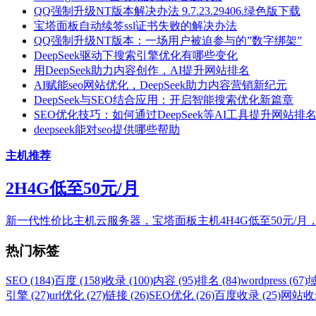
QQ强制升级NT版本解决办法 9.7.23.29406.绿色版下载
宝塔面板自动续签ssl证书失败的解决办法
QQ强制升级NT版本：一场用户被迫参与的”数字绑架”
DeepSeek驱动下搜索引擎优化有哪些变化
用DeepSeek助力内容创作，AI提升网站排名
AI赋能seo网站优化，DeepSeek助力内容营销新纪元
DeepSeek与SEO结合应用：开启智能搜索优化新篇章
SEO优化技巧：如何通过DeepSeek等AI工具提升网站排
deepseek能对seo提供哪些帮助
主机推荐
2H4G低至50元/月
新一代性价比主机云服务器，宝塔面板主机4H4G低至50元/月
热门标签
SEO (184)
百度 (158)
收录 (100)
内容 (95)
排名 (84)
wordpress (67)
域
引擎 (27)
url优化 (27)
链接 (26)
SEO优化 (26)
百度收录 (25)
网站收录