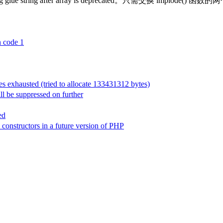
ng glue string after array is deprecated。只需交换 implode() 函
 code 1
exhausted (tried to allocate 133431312 bytes)
 be suppressed on further
ed
onstructors in a future version of PHP