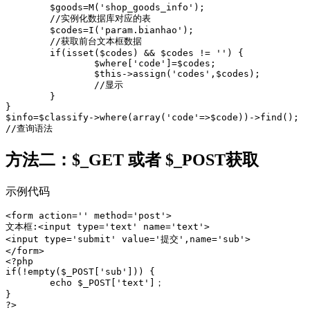
	$goods=M('shop_goods_info');

	//实例化数据库对应的表

	$codes=I('param.bianhao');

	//获取前台文本框数据

	if(isset($codes) && $codes != '') {

		$where['code']=$codes;

		$this->assign('codes',$codes);

		//显示

	}

}

$info=$classify->where(array('code'=>$code))->find();

//查询语法
方法二：$_GET 或者 $_POST获取
示例代码
<form action='' method='post'>

文本框:<input type='text' name='text'>

<input type='submit' value='提交',name='sub'>

</form>

<?php

if(!empty($_POST['sub'])) {

	echo $_POST['text']；

}

?>