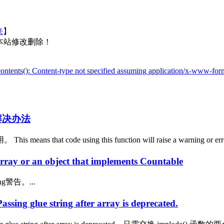
来
】
本站修改删除！
contents(): Content-type not specified assuming application/x-www-fo
d报错解决办法
ns that code using this function will raise a warning or e
y or an object that implements Countable
g警告。...
ing glue string after array is deprecated.