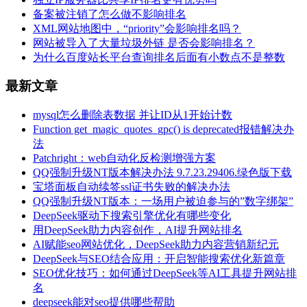
备案被注销了怎么做不影响排名
XML网站地图中，“priority”会影响排名吗？
网站被导入了大量垃圾外链 是否会影响排名？
为什么百度站长平台查询排名后面有小数点不是整数
最新文章
mysql怎么删除表数据 并让ID从1开始计数
Function get_magic_quotes_gpc() is deprecated报错解决办
法
Patchright：web自动化反检测增强方案
QQ强制升级NT版本解决办法 9.7.23.29406.绿色版下载
宝塔面板自动续签ssl证书失败的解决办法
QQ强制升级NT版本：一场用户被迫参与的”数字绑架”
DeepSeek驱动下搜索引擎优化有哪些变化
用DeepSeek助力内容创作，AI提升网站排名
AI赋能seo网站优化，DeepSeek助力内容营销新纪元
DeepSeek与SEO结合应用：开启智能搜索优化新篇章
SEO优化技巧：如何通过DeepSeek等AI工具提升网站排
名
deepseek能对seo提供哪些帮助