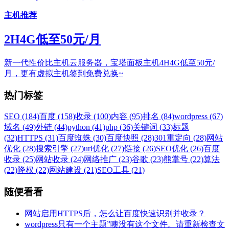
主机推荐
2H4G低至50元/月
新一代性价比主机云服务器，宝塔面板主机4H4G低至50元/
月，更有虚拟主机签到免费兑换~
热门标签
SEO (184)
百度 (158)
收录 (100)
内容 (95)
排名 (84)
wordpress (67)
域名 (49)
外链 (44)
python (41)
php (36)
关键词 (33)
标题
(32)
HTTPS (31)
百度蜘蛛 (30)
百度快照 (28)
301重定向 (28)
网站
优化 (28)
搜索引擎 (27)
url优化 (27)
链接 (26)
SEO优化 (26)
百度
收录 (25)
网站收录 (24)
网络推广 (23)
谷歌 (23)
熊掌号 (22)
算法
(22)
降权 (22)
网站建设 (21)
SEO工具 (21)
随便看看
网站启用HTTPS后，怎么让百度快速识别并收录？
wordpress只有一个主题”噢没有这个文件。请重新检查文