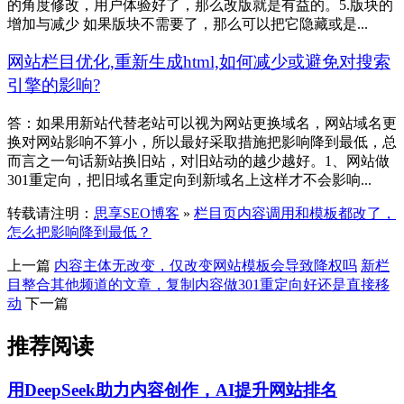
的角度修改，用户体验好了，那么改版就是有益的。5.版块的
增加与减少 如果版块不需要了，那么可以把它隐藏或是...
网站栏目优化,重新生成html,如何减少或避免对搜索
引擎的影响?
答：如果用新站代替老站可以视为网站更换域名，网站域名更
换对网站影响不算小，所以最好采取措施把影响降到最低，总
而言之一句话新站换旧站，对旧站动的越少越好。1、网站做
301重定向，把旧域名重定向到新域名上这样才不会影响...
转载请注明：
思享SEO博客
»
栏目页内容调用和模板都改了，
怎么把影响降到最低？
上一篇
内容主体无改变，仅改变网站模板会导致降权吗
新栏
目整合其他频道的文章，复制内容做301重定向好还是直接移
动
下一篇
推荐阅读
用DeepSeek助力内容创作，AI提升网站排名