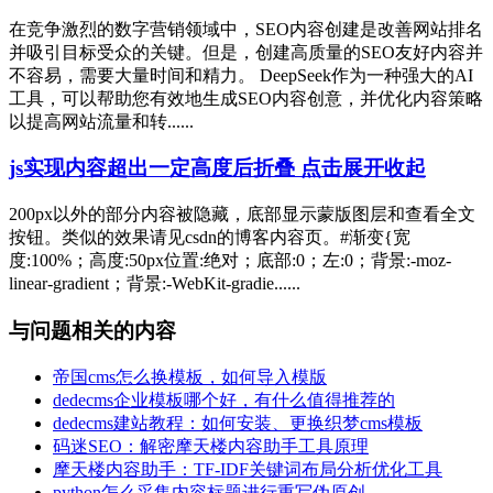
在竞争激烈的数字营销领域中，SEO内容创建是改善网站排名
并吸引目标受众的关键。但是，创建高质量的SEO友好内容并
不容易，需要大量时间和精力。 DeepSeek作为一种强大的AI
工具，可以帮助您有效地生成SEO内容创意，并优化内容策略
以提高网站流量和转......
js实现内容超出一定高度后折叠 点击展开收起
200px以外的部分内容被隐藏，底部显示蒙版图层和查看全文
按钮。类似的效果请见csdn的博客内容页。#渐变{宽
度:100%；高度:50px位置:绝对；底部:0；左:0；背景:-moz-
linear-gradient；背景:-WebKit-gradie......
与问题相关的内容
帝国cms怎么换模板，如何导入模版
dedecms企业模板哪个好，有什么值得推荐的
dedecms建站教程：如何安装、更换织梦cms模板
码迷SEO：解密摩天楼内容助手工具原理
摩天楼内容助手：TF-IDF关键词布局分析优化工具
python怎么采集内容标题进行重写伪原创