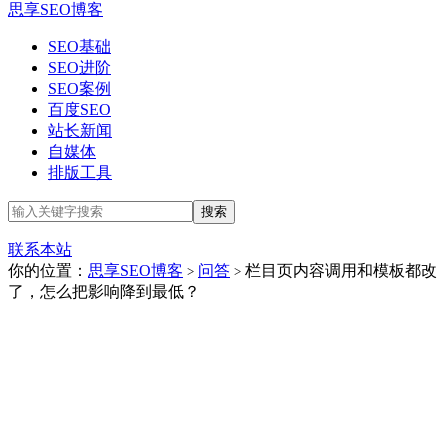
思享SEO博客
SEO基础
SEO进阶
SEO案例
百度SEO
站长新闻
自媒体
排版工具
联系本站
你的位置：
思享SEO博客
问答
栏目页内容调用和模板都改
>
>
了，怎么把影响降到最低？