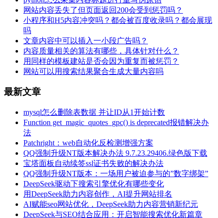
网站内容丢失了但页面返回200会受到惩罚吗？
小程序和H5内容冲突吗？都会被百度收录吗？都会展现
吗
文章内容中可以插入一小段广告吗？
内容质量相关的算法有哪些，具体针对什么？
用同样的模板建站是否会因为重复而被惩罚？
网站可以用搜索结果聚合生成大量内容吗
最新文章
mysql怎么删除表数据 并让ID从1开始计数
Function get_magic_quotes_gpc() is deprecated报错解决办
法
Patchright：web自动化反检测增强方案
QQ强制升级NT版本解决办法 9.7.23.29406.绿色版下载
宝塔面板自动续签ssl证书失败的解决办法
QQ强制升级NT版本：一场用户被迫参与的”数字绑架”
DeepSeek驱动下搜索引擎优化有哪些变化
用DeepSeek助力内容创作，AI提升网站排名
AI赋能seo网站优化，DeepSeek助力内容营销新纪元
DeepSeek与SEO结合应用：开启智能搜索优化新篇章