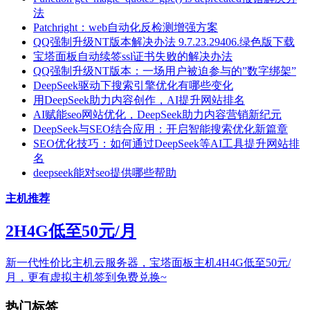
法
Patchright：web自动化反检测增强方案
QQ强制升级NT版本解决办法 9.7.23.29406.绿色版下载
宝塔面板自动续签ssl证书失败的解决办法
QQ强制升级NT版本：一场用户被迫参与的”数字绑架”
DeepSeek驱动下搜索引擎优化有哪些变化
用DeepSeek助力内容创作，AI提升网站排名
AI赋能seo网站优化，DeepSeek助力内容营销新纪元
DeepSeek与SEO结合应用：开启智能搜索优化新篇章
SEO优化技巧：如何通过DeepSeek等AI工具提升网站排
名
deepseek能对seo提供哪些帮助
主机推荐
2H4G低至50元/月
新一代性价比主机云服务器，宝塔面板主机4H4G低至50元/
月，更有虚拟主机签到免费兑换~
热门标签