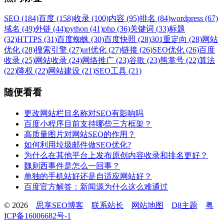
SEO (184)
百度 (158)
收录 (100)
内容 (95)
排名 (84)
wordpress (67)
域名 (49)
外链 (44)
python (41)
php (36)
关键词 (33)
标题
(32)
HTTPS (31)
百度蜘蛛 (30)
百度快照 (28)
301重定向 (28)
网站
优化 (28)
搜索引擎 (27)
url优化 (27)
链接 (26)
SEO优化 (26)
百度
收录 (25)
网站收录 (24)
网络推广 (23)
谷歌 (23)
熊掌号 (22)
算法
(22)
降权 (22)
网站建设 (21)
SEO工具 (21)
随便看看
更改网站栏目名称对SEO有影响吗
百度小程序目前支持哪些三方框架？
高质量图片对网站SEO的作用？
如何利用垃圾邮件做SEO优化?
为什么在其他平台上发布原创内容收录和排名更好？
魏则西事件是怎么一回事？
单独的手机站好还是自适应网站好？
百度官方解答：新闻源为什么这么难通过
© 2026
思享SEO博客
联系站长
网站地图
D8主题
粤
ICP备16006682号-1